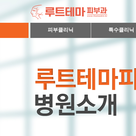
피부클리닉
특수클리닉