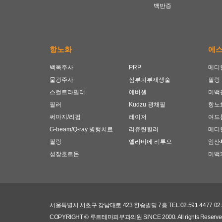
백반증
항노화
에
백옥주사
PRP
메디
물광주사
심부피부재생술
필링
스컬트라필러
에버셀
미백
필러
Kudzu 광채필
항노
써마지/리펌
레이저
여드
G-beam/Q-ray 병행치료
리쥬란힐러
메디
필링
엘라비에 리투오
임산
성장호르몬
미백
서울특별시 서초구 강남대로 423 한승빌딩 7층 TEL:02.591.4477 0
COPYRIGHT © 루트테마피부과의원 SINCE 2000.
All rights Reserve