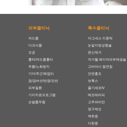
피부클리닉
특수클리닉
여드름
아그네스 이중턱
다크서클
눈밑지방성형술
모공
문신제거
흉터/여드름흉터
자가혈 레이저피부재생술
주름/노화방지
고바야시 절연침
기미/주근깨/잡티
안면홍조
점/검버섯/반점/모반
보톡스
피부질환
줄기세포IV
기미치료프로그램
메조테라피
손발톱무좀
고주파비만
영구제모
액취증
다한증