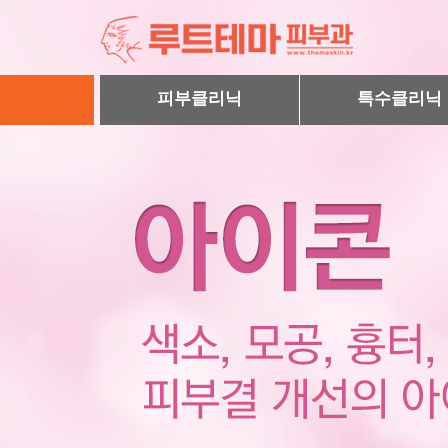
피부클리닉
특수클리닉