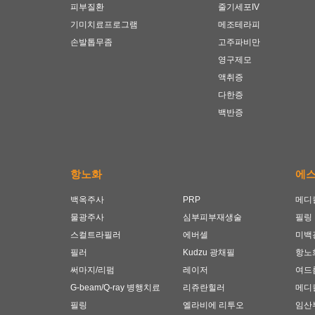
피부질환
줄기세포IV
기미치료프로그램
메조테라피
손발톱무좀
고주파비만
영구제모
액취증
다한증
백반증
항노화
에
백옥주사
PRP
메디
물광주사
심부피부재생술
필링
스컬트라필러
에버셀
미백
필러
Kudzu 광채필
항노
써마지/리펌
레이저
여드
G-beam/Q-ray 병행치료
리쥬란힐러
메디
필링
엘라비에 리투오
임산