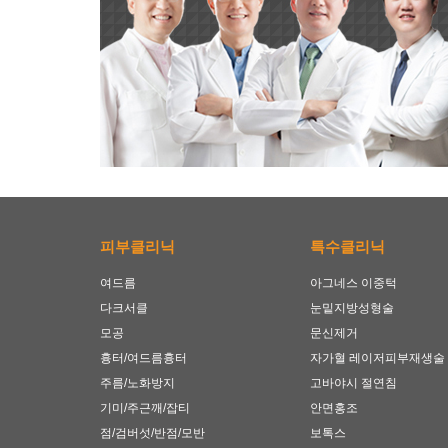
피부클리닉
특수클리닉
여드름
아그네스 이중턱
다크서클
눈밑지방성형술
모공
문신제거
흉터/여드름흉터
자가혈 레이저피부재생술
주름/노화방지
고바야시 절연침
기미/주근깨/잡티
안면홍조
점/검버섯/반점/모반
보톡스