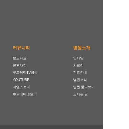
커뮤니티
병원소개
보도자료
인사말
전후사진
의료진
루트테마TV방송
진료안내
YOUTUBE
병원소식
리얼스토리
병원 둘러보기
루트테마패밀리
오시는 길