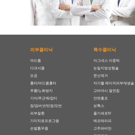
피부클리닉
특수클리닉
여드름
아그네스 이중턱
다크서클
눈밑지방성형술
모공
문신제거
흉터/여드름흉터
자가혈 레이저피부재생술
주름/노화방지
고바야시 절연침
기미/주근깨/잡티
안면홍조
점/검버섯/반점/모반
보톡스
피부질환
줄기세포IV
기미치료프로그램
메조테라피
손발톱무좀
고주파비만