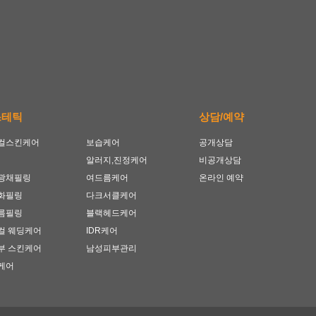
스테틱
상담/예약
컬스킨케어
보습케어
공개상담
알러지,진정케어
비공개상담
광채필링
여드름케어
온라인 예약
화필링
다크서클케어
름필링
블랙헤드케어
컬 웨딩케어
IDR케어
부 스킨케어
남성피부관리
케어