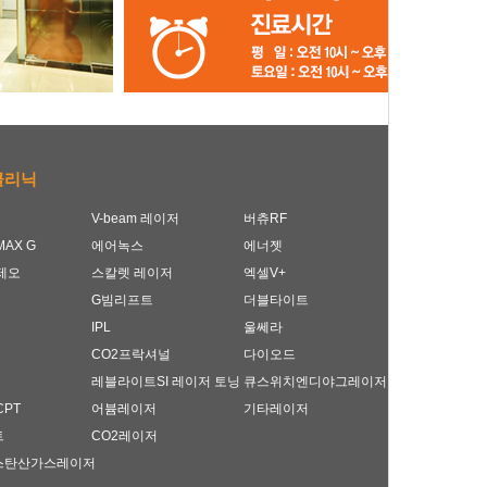
클리닉
V-beam 레이저
버츄RF
AX G
에어녹스
에너젯
제오
스칼렛 레이저
엑셀V+
G빔리프트
더블타이트
IPL
울쎄라
CO2프락셔널
다이오드
레블라이트SI 레이저 토닝
큐스위치엔디야그레이저
CPT
어븀레이저
기타레이저
트
CO2레이저
스탄산가스레이저