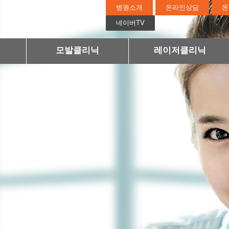
병원소개
온라인상담
온
네이버TV
모발클리닉
레이저클리닉