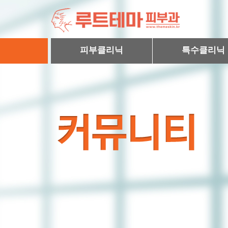
피부클리닉
특수클리닉