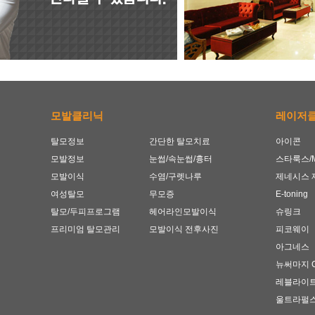
모발클리닉
레이저
탈모정보
간단한 탈모치료
아이콘
모발정보
눈썹/속눈썹/흉터
스타룩스/M
모발이식
수염/구렛나루
제네시스 
여성탈모
무모증
E-toning
탈모/두피프로그램
헤어라인모발이식
슈링크
프리미엄 탈모관리
모발이식 전후사진
피코웨이
아그네스
뉴써마지 
레블라이
울트라펄