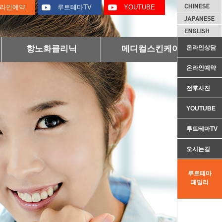
라인예약
루트테마TV
YOUTUBE
항노화클리닉
메디컬스킨케어
온라인상담
온라인예약
전후사진
YOUTUBE
루트테마TV
오시는길
루트테마
패밀리