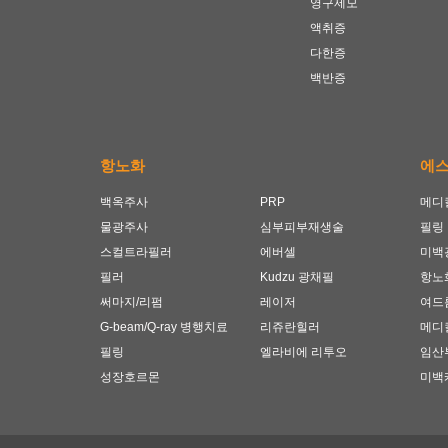
영구제모
액취증
다한증
백반증
항노화
에
백옥주사
PRP
메디
물광주사
심부피부재생술
필링
스컬트라필러
에버셀
미백
필러
Kudzu 광채필
항노
써마지/리펌
레이저
여드
G-beam/Q-ray 병행치료
리쥬란힐러
메디
필링
엘라비에 리투오
임산
성장호르몬
미백