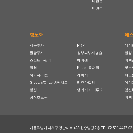
다한증
백반증
항노화
에
백옥주사
PRP
메디
물광주사
심부피부재생술
필링
스컬트라필러
에버셀
미백
필러
Kudzu 광채필
항노
써마지/리펌
레이저
여드
G-beam/Q-ray 병행치료
리쥬란힐러
메디
필링
엘라비에 리투오
임산
성장호르몬
미백
서울특별시 서초구 강남대로 423 한승빌딩 7층 TEL:02.591.4477 0