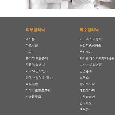
피부클리닉
특수클리닉
여드름
아그네스 이중턱
다크서클
눈밑지방성형술
모공
문신제거
흉터/여드름흉터
자가혈 레이저피부재생술
주름/노화방지
고바야시 절연침
기미/주근깨/잡티
안면홍조
점/검버섯/반점/모반
보톡스
피부질환
줄기세포IV
기미치료프로그램
메조테라피
손발톱무좀
고주파비만
영구제모
액취증