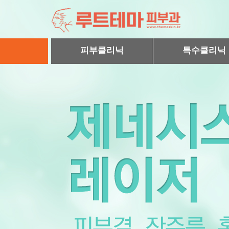
피부클리닉
특수클리닉