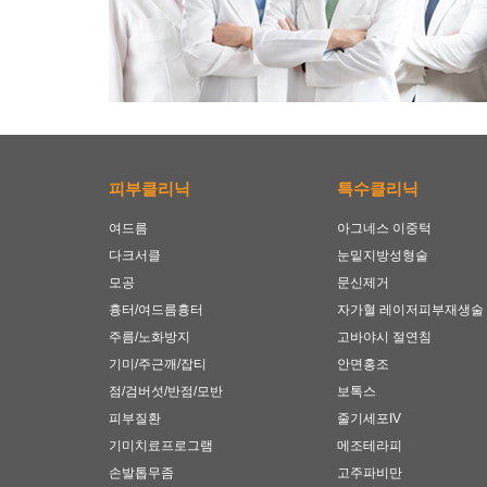
피부클리닉
특수클리닉
여드름
아그네스 이중턱
다크서클
눈밑지방성형술
모공
문신제거
흉터/여드름흉터
자가혈 레이저피부재생술
주름/노화방지
고바야시 절연침
기미/주근깨/잡티
안면홍조
점/검버섯/반점/모반
보톡스
피부질환
줄기세포IV
기미치료프로그램
메조테라피
손발톱무좀
고주파비만