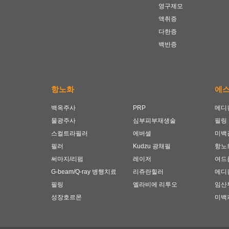
영구제모
액취증
다한증
백반증
항노화
에
백옥주사
PRP
메디
물광주사
심부피부재생술
필링
스컬트라필러
에버셀
미백
필러
Kudzu 광채필
항노
써마지/리펌
레이저
여드
G-beam/Q-ray 병행치료
리쥬란힐러
메디
필링
엘라비에 리투오
임산
성장호르몬
미백