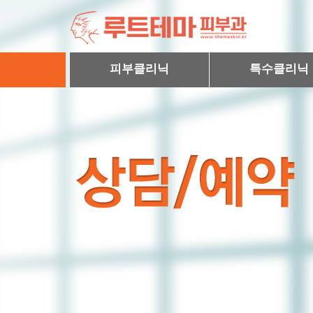
피부클리닉
특수클리닉